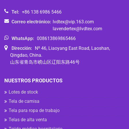
Tel:
+86 138 6986 5466
Correo electrónico:
lvdtex@vip.163.com
lavendertex@lvdtex.com
WhatsApp:
008613869865466
Dirección:
Nº 46, Liaoyang East Road, Laoshan,
Qingdao, China.
山东省青岛市崂山区辽阳东路46号
NUESTROS PRODUCTOS
Lotes de stock
Tela de camisa
Tela para ropa de trabajo
Telas de alta venta
Tejido médico hospitalario