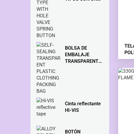
BOTÓN DE
MUELLE DE
VÁLVULA
ORIFICIO
TEL
BOLSA DE
POL
EMBALAJE
TRANSPARENTE
DE PLÁSTICO
TRANSPARENTE
AUTOSELLANTE
Cinta reflectante
HI-VIS
BOTÓN