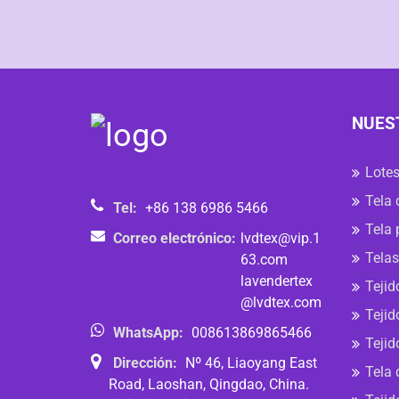
NUES
Lotes
Tela 
Tel:
+86 138 6986 5466
Tela 
Correo electrónico:
lvdtex@vip.1
Telas
63.com
lavendertex
Tejid
@lvdtex.com
Tejid
WhatsApp:
008613869865466
Tejid
Dirección:
Nº 46, Liaoyang East
Tela 
Road, Laoshan, Qingdao, China.