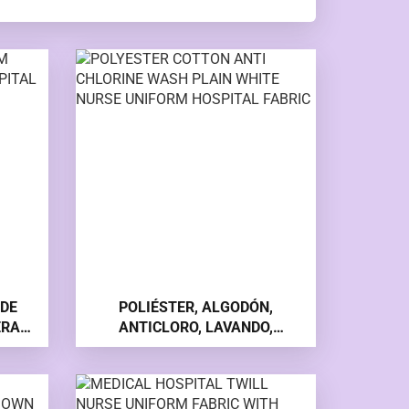
 DE
POLIÉSTER, ALGODÓN,
ERA
ANTICLORO, LAVANDO,
SO,
UNIFORME BLANCO DE
ERA
ENFERMERA, TELA
HOSPITALARIA