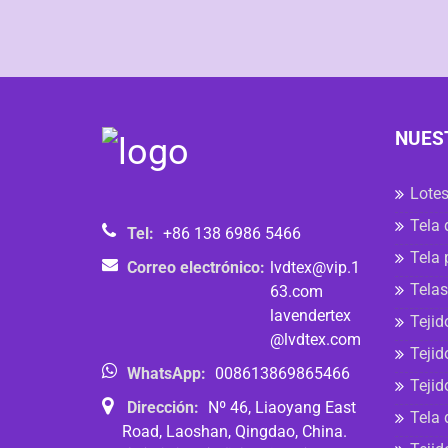
NUES
Lotes
Tela 
Tel:
+86 138 6986 5466
Tela 
Correo electrónico:
lvdtex@vip.1
Telas
63.com
lavendertex
Tejid
@lvdtex.com
Tejid
WhatsApp:
008613869865466
Tejid
Dirección:
Nº 46, Liaoyang East
Tela 
Road, Laoshan, Qingdao, China.