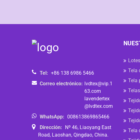
NUES
Lotes
Tela 
Tel:
+86 138 6986 5466
Tela 
Correo electrónico:
lvdtex@vip.1
Telas
63.com
lavendertex
Tejid
@lvdtex.com
Tejid
WhatsApp:
008613869865466
Tejid
Dirección:
Nº 46, Liaoyang East
Tela 
Road, Laoshan, Qingdao, China.