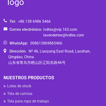
Tel:
+86 138 6986 5466
Correo electrónico:
lvdtex@vip.163.com
lavendertex@lvdtex.com
WhatsApp:
008613869865466
Dirección:
Nº 46, Liaoyang East Road, Laoshan,
Qingdao, China.
山东省青岛市崂山区辽阳东路46号
NUESTROS PRODUCTOS
Lotes de stock
Tela de camisa
Tela para ropa de trabajo