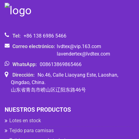
Tel:
+86 138 6986 5466
Correo electrónico:
lvdtex@vip.163.com
lavendertex@lvdtex.com
WhatsApp:
008613869865466
Dirección:
No.46, Calle Liaoyang Este, Laoshan,
Qingdao, China.
山东省青岛市崂山区辽阳东路46号
NUESTROS PRODUCTOS
Lotes en stock
Tejido para camisas